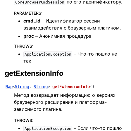
по его идентификатору.
CoreBrowserCmdSession
PARAMETERS
:
cmd_id
– Идентификатор сессии
взаимодействия с браузерным плагином.
proc
– Анонимная процедура
THROWS
:
– Что-то пошло не
ApplicationException
так
getExtensionInfo
Map
<
String
,
String
>
getExtensionInfo
(
)
Метод возвращает информацию о версиях
браузерного расширения и платформа-
зависимого плагина.
THROWS
:
– Если что-то пошло
ApplicationException