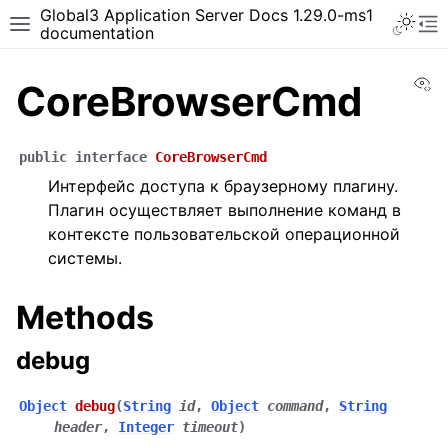
Global3 Application Server Docs 1.29.0-ms1
documentation
Vi
CoreBrowserCmd
public
interface
CoreBrowserCmd
Интерфейс доступа к браузерному плагину.
Плагин осуществляет выполнение команд в
контексте пользовательской операционной
системы.
Methods
debug
Object
debug
(
String
id
,
Object
command
,
String
header
,
Integer
timeout
)