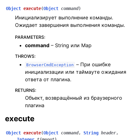
Object
execute
(
Object
command
)
Инициализирует выполнение команды.
Ожидает завершения выполнения команды.
PARAMETERS
:
command
– String или Map
THROWS
:
– При ошибке
BrowserCmdException
инициализации или таймауте ожидания
ответа от плагина.
RETURNS
:
Объект, возвращённый из браузерного
плагина
execute
Object
execute
(
Object
command
,
String
header
,
Integer
timeout
)