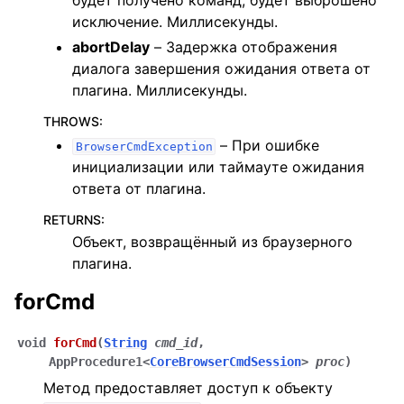
будет получено команд, будет выброшено
исключение. Миллисекунды.
abortDelay
– Задержка отображения
диалога завершения ожидания ответа от
плагина. Миллисекунды.
THROWS
:
– При ошибке
BrowserCmdException
инициализации или таймауте ожидания
ответа от плагина.
RETURNS
:
Объект, возвращённый из браузерного
плагина.
forCmd
void
forCmd
(
String
cmd_id
,
AppProcedure1
<
CoreBrowserCmdSession
>
proc
)
Метод предоставляет доступ к объекту