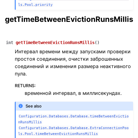
ls.Pool.priority
getTimeBetweenEvictionRunsMillis
int
getTimeBetweenEvictionRunsMillis
(
)
Интервал времени между запусками проверки
простоя соединения, очистки заброшенных
соединений и изменения размера неактивного
пула.
RETURNS
:
временной интервал, в миллисекундах.
See also
Configuration.Databases.Database.timeBetweenEvictio
nRunsMillis
Configuration.Databases.Database.ExtraConnectionPoo
ls.Pool.timeBetweenEvictionRunsMillis