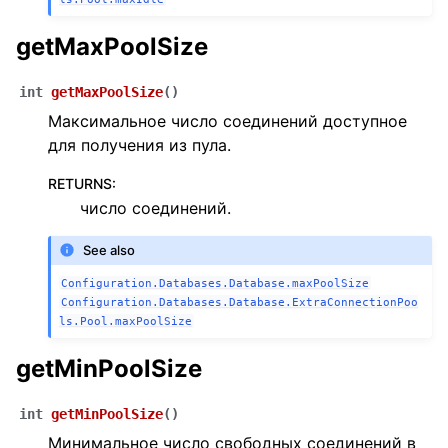
getMaxPoolSize
int
getMaxPoolSize
(
)
Максимальное число соединений доступное
для получения из пула.
RETURNS
:
число соединений.
See also
Configuration.Databases.Database.maxPoolSize
Configuration.Databases.Database.ExtraConnectionPoo
ls.Pool.maxPoolSize
getMinPoolSize
int
getMinPoolSize
(
)
Минимальное число свободных соединений в