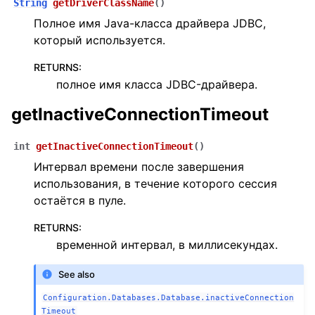
String
getDriverClassName
(
)
Полное имя Java-класса драйвера JDBC,
который используется.
RETURNS
:
полное имя класса JDBC-драйвера.
getInactiveConnectionTimeout
int
getInactiveConnectionTimeout
(
)
Интервал времени после завершения
использования, в течение которого сессия
остаётся в пуле.
RETURNS
:
временной интервал, в миллисекундах.
See also
Configuration.Databases.Database.inactiveConnection
Timeout