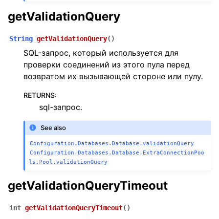
getValidationQuery
String
getValidationQuery
(
)
SQL-запрос, который используется для
проверки соединений из этого пула перед
возвратом их вызывающей стороне или пулу.
RETURNS
:
sql-запрос.
See also
Configuration.Databases.Database.validationQuery
Configuration.Databases.Database.ExtraConnectionPoo
ls.Pool.validationQuery
getValidationQueryTimeout
int
getValidationQueryTimeout
(
)