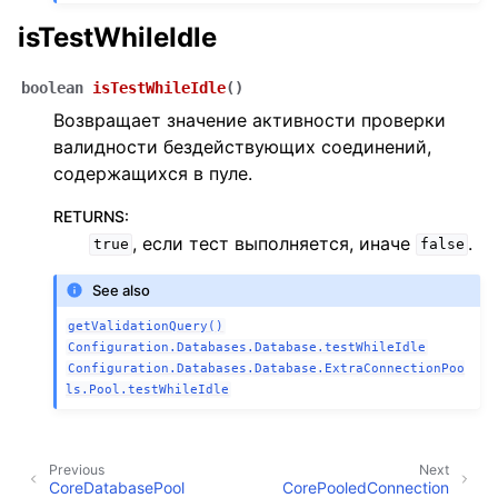
isTestWhileIdle
boolean
isTestWhileIdle
(
)
Возвращает значение активности проверки
валидности бездействующих соединений,
содержащихся в пуле.
RETURNS
:
, если тест выполняется, иначе
.
true
false
See also
getValidationQuery()
Configuration.Databases.Database.testWhileIdle
Configuration.Databases.Database.ExtraConnectionPoo
ls.Pool.testWhileIdle
Previous
Next
CoreDatabasePool
CorePooledConnection