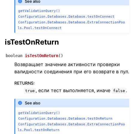
See also
getValidationQuery()
Configuration.Databases.Database.testOnConnect
Configuration.Databases.Database.ExtraConnectionPoo
ls.Pool.testOnConnect
isTestOnReturn
boolean
isTestOnReturn
(
)
Возвращает значение активности проверки
валидности соединения при его возврате в пул.
RETURNS
:
, если тест выполняется, иначе
.
true
false
See also
getValidationQuery()
Configuration.Databases.Database.testOnReturn
Configuration.Databases.Database.ExtraConnectionPoo
ls.Pool.testOnReturn