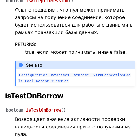
boolean
isAcceptTxSession
(
)
Флаг определяет, что пул может принимать
запросы на получение соединения, которое
будет использоваться для работы с данными в
рамках транзакции базы данных.
RETURNS
:
true, если может принимать, иначе false.
See also
Configuration.Databases.Database.ExtraConnectionPoo
ls.Pool.acceptTxSession
isTestOnBorrow
boolean
isTestOnBorrow
(
)
Возвращает значение активности проверки
валидности соединения при его получении из
пула.