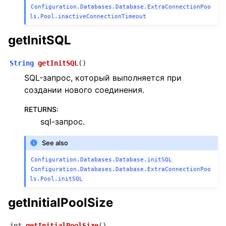
Configuration.Databases.Database.ExtraConnectionPoo
ls.Pool.inactiveConnectionTimeout
getInitSQL
String
getInitSQL
(
)
SQL-запрос, который выполняется при
создании нового соединения.
RETURNS
:
sql-запрос.
See also
Configuration.Databases.Database.initSQL
Configuration.Databases.Database.ExtraConnectionPoo
ls.Pool.initSQL
getInitialPoolSize
int
getInitialPoolSize
(
)