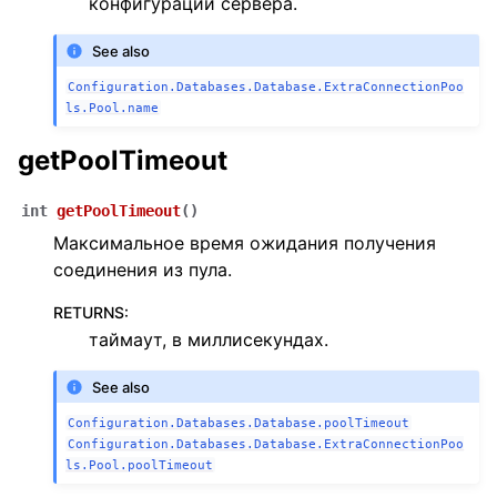
конфигурации сервера.
See also
Configuration.Databases.Database.ExtraConnectionPoo
ls.Pool.name
getPoolTimeout
int
getPoolTimeout
(
)
Максимальное время ожидания получения
соединения из пула.
RETURNS
:
таймаут, в миллисекундах.
See also
Configuration.Databases.Database.poolTimeout
Configuration.Databases.Database.ExtraConnectionPoo
ls.Pool.poolTimeout