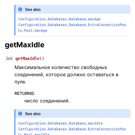
See also
Configuration.Databases.Database.maxAge
Configuration.Databases.Database.ExtraConnectionPoo
ls.Pool.maxAge
getMaxIdle
int
getMaxIdle
(
)
Максимальное количество свободных
соединений, которое должно оставаться в
пуле.
RETURNS
:
число соединений.
See also
Configuration.Databases.Database.maxIdle
Configuration.Databases.Database.ExtraConnectionPoo
ls.Pool.maxIdle