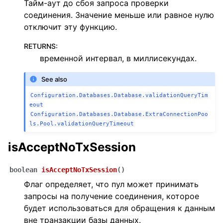
Тайм-аут до сбоя запроса проверки
соединения. Значение меньше или равное нулю
отключит эту функцию.
RETURNS
:
временной интервал, в миллисекундах.
See also
Configuration.Databases.Database.validationQueryTim
eout
Configuration.Databases.Database.ExtraConnectionPoo
ls.Pool.validationQueryTimeout
isAcceptNoTxSession
boolean
isAcceptNoTxSession
(
)
Флаг определяет, что пул может принимать
запросы на получение соединения, которое
будет использоваться для обращения к данным
вне транзакции базы данных.