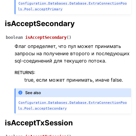
Configuration.Databases.Database.ExtraConnectionPoo
ls.Pool.acceptPrimary
isAcceptSecondary
boolean
isAcceptSecondary
(
)
Флаг определяет, что пул может принимать
запросы на получение второго и последующих
sql-соединений для текущего потока.
RETURNS
:
true, если может принимать, иначе false.
See also
Configuration.Databases.Database.ExtraConnectionPoo
ls.Pool.acceptSecondary
isAcceptTxSession