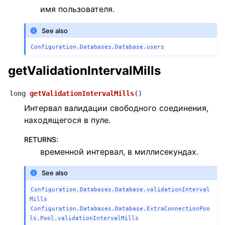
имя пользователя.
See also
Configuration.Databases.Database.users
getValidationIntervalMills
long
getValidationIntervalMills
(
)
Интервал валидации свободного соединения,
находящегося в пуле.
RETURNS
:
временной интервал, в миллисекундах.
See also
Configuration.Databases.Database.validationInterval
Mills
Configuration.Databases.Database.ExtraConnectionPoo
ls.Pool.validationIntervalMills