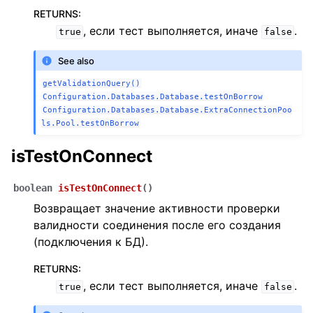
RETURNS
:
, если тест выполняется, иначе
.
true
false
See also
getValidationQuery()
Configuration.Databases.Database.testOnBorrow
Configuration.Databases.Database.ExtraConnectionPoo
ls.Pool.testOnBorrow
isTestOnConnect
boolean
isTestOnConnect
(
)
Возвращает значение активности проверки
валидности соединения после его создания
(подключения к БД).
RETURNS
:
, если тест выполняется, иначе
.
true
false