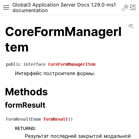
Global3 Application Server Docs 1.29.0-ms1
documentation
Vi
CoreFormManagerI
tem
public
interface
CoreFormManagerItem
Интерфейс построителя формы.
Methods
formResult
FormResultEnum
formResult
(
)
RETURNS
:
Результат последней закрытой модальной