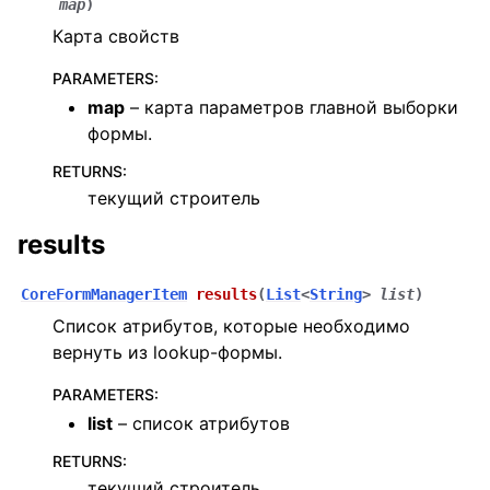
map
)
Карта свойств
PARAMETERS
:
map
– карта параметров главной выборки
формы.
RETURNS
:
текущий строитель
results
CoreFormManagerItem
results
(
List
<
String
>
list
)
Список атрибутов, которые необходимо
вернуть из lookup-формы.
PARAMETERS
:
list
– список атрибутов
RETURNS
:
текущий строитель