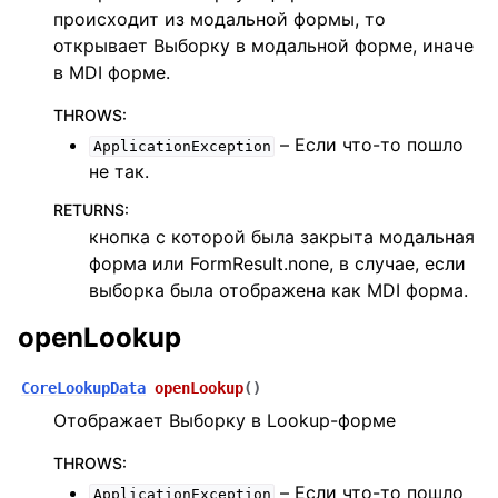
происходит из модальной формы, то
открывает Выборку в модальной форме, иначе
в MDI форме.
THROWS
:
– Если что-то пошло
ApplicationException
не так.
RETURNS
:
кнопка с которой была закрыта модальная
форма или FormResult.none, в случае, если
выборка была отображена как MDI форма.
openLookup
CoreLookupData
openLookup
(
)
Отображает Выборку в Lookup-форме
THROWS
:
– Если что-то пошло
ApplicationException