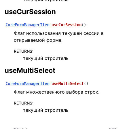
useCurSession
CoreFormManagerItem
useCurSession
(
)
Флаг использования текущей сессии в
открываемой форме.
RETURNS
:
текущий строитель
useMultiSelect
CoreFormManagerItem
useMultiSelect
(
)
Флаг множественного выбора строк.
RETURNS
:
текущий строитель