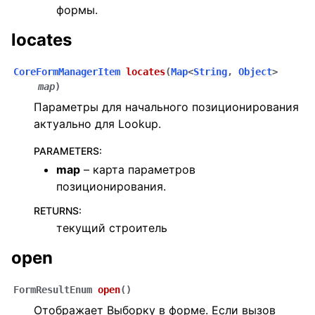
формы.
locates
CoreFormManagerItem
locates
(
Map
<
String
,
Object
>
map
)
Параметры для начального позиционирования
актуально для Lookup.
PARAMETERS
:
map
– карта параметров
позиционирования.
RETURNS
:
текущий строитель
open
FormResultEnum
open
(
)
Отображает Выборку в форме. Если вызов