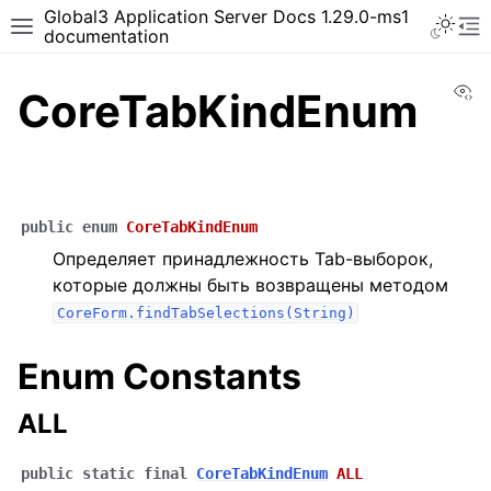
Global3 Application Server Docs 1.29.0-ms1
documentation
Vi
CoreTabKindEnum
public
enum
CoreTabKindEnum
Определяет принадлежность Tab-выборок,
которые должны быть возвращены методом
CoreForm.findTabSelections(String)
Enum Constants
ALL
public
static
final
CoreTabKindEnum
ALL