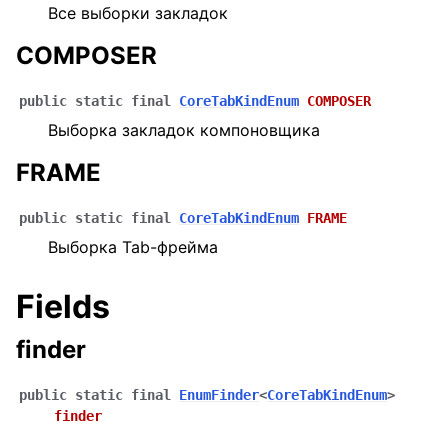
Все выборки закладок
COMPOSER
public
static
final
CoreTabKindEnum
COMPOSER
Выборка закладок компоновщика
FRAME
public
static
final
CoreTabKindEnum
FRAME
Выборка Tab-фрейма
Fields
finder
public
static
final
EnumFinder
<
CoreTabKindEnum
>
finder