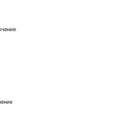
ючение
чение