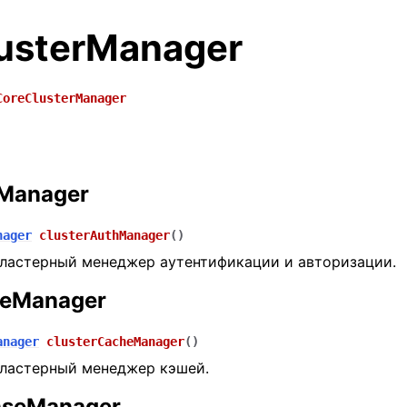
usterManager
CoreClusterManager
hManager
nager
clusterAuthManager
(
)
ластерный менеджер аутентификации и авторизации.
heManager
anager
clusterCacheManager
(
)
ластерный менеджер кэшей.
enseManager