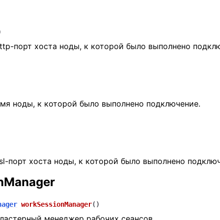
)
ttp-порт хоста ноды, к которой было выполнено подкл
мя ноды, к которой было выполнено подключение.
sl-порт хоста ноды, к которой было выполнено подклю
nManager
nager
workSessionManager
(
)
ластерный менеджер рабочих сеансов.