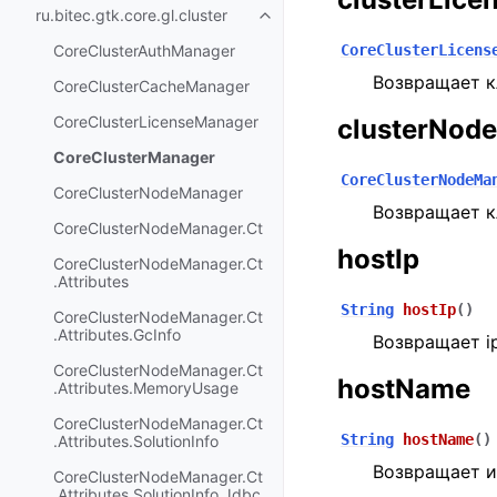
ru.bitec.gtk.core.gl.cluster
CoreClusterAuthManager
CoreClusterLicens
Возвращает к
CoreClusterCacheManager
CoreClusterLicenseManager
clusterNod
CoreClusterManager
CoreClusterNodeMa
CoreClusterNodeManager
Возвращает к
CoreClusterNodeManager.Ct
hostIp
CoreClusterNodeManager.Ct
.Attributes
String
hostIp
(
)
CoreClusterNodeManager.Ct
.Attributes.GcInfo
Возвращает i
CoreClusterNodeManager.Ct
hostName
.Attributes.MemoryUsage
CoreClusterNodeManager.Ct
String
hostName
(
)
.Attributes.SolutionInfo
Возвращает и
CoreClusterNodeManager.Ct
.Attributes.SolutionInfo.Jdbc