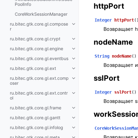
PoolInfo
httpPort
CoreWorkSessionManager
Integer
httpPort
(
ru.bitec.gtk.core.gl.compose
Возвращает h
r
ru.bitec.gtk.core.gl.crypt
nodeName
ru.bitec.gtk.core.gl.engine
String
nodeName
(
)
ru.bitec.gtk.core.gl.eventbus
Возвращает и
ru.bitec.gtk.core.gl.ext
sslPort
ru.bitec.gtk.core.gl.ext.comp
oser
Integer
sslPort
(
)
ru.bitec.gtk.core.gl.ext.contr
ol
Возвращает s
ru.bitec.gtk.core.gl.frame
workSessio
ru.bitec.gtk.core.gl.gantt
ru.bitec.gtk.core.gl.infolog
CoreWorkSessionMa
Возвращает к
ru.bitec.gtk.core.gl.meta