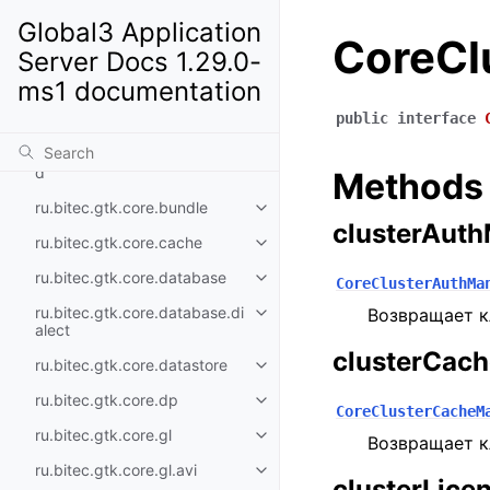
GTK Core Api
Global3 Application
CoreCl
ru.bitec.gtk.core
Server Docs 1.29.0-
ms1 documentation
ru.bitec.gtk.core.actor
public
interface
ru.bitec.gtk.core.amqp
ru.bitec.gtk.core.browsercm
d
Methods
ru.bitec.gtk.core.bundle
clusterAut
ru.bitec.gtk.core.cache
ru.bitec.gtk.core.database
CoreClusterAuthMa
ru.bitec.gtk.core.database.di
Возвращает к
alect
clusterCac
ru.bitec.gtk.core.datastore
ru.bitec.gtk.core.dp
CoreClusterCacheM
ru.bitec.gtk.core.gl
Возвращает к
ru.bitec.gtk.core.gl.avi
clusterLic