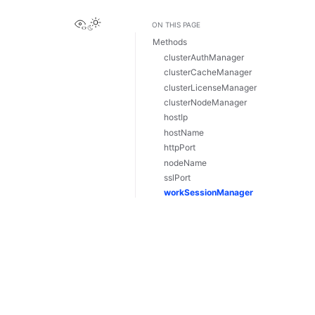
View this page
ON THIS PAGE
Methods
clusterAuthManager
clusterCacheManager
clusterLicenseManager
clusterNodeManager
hostIp
hostName
httpPort
nodeName
sslPort
workSessionManager