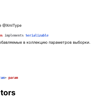
e @XmlType
ms
implements
Serializable
бавляемые в коллекцию параметров выборки.
ram
>
param
tors