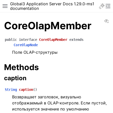
Global3 Application Server Docs 1.29.0-ms1
documentation
Vi
CoreOlapMember
public
interface
CoreOlapMember
extends
CoreOlapNode
Поле OLAP-структуры
Methods
caption
String
caption
(
)
Возвращает заголовок, визуально
отображаемый в OLAP-контроле. Если пустой,
используется значение по умолчанию