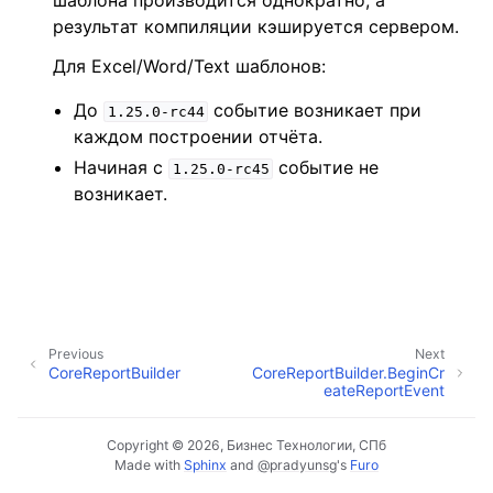
шаблона производится однократно, а
результат компиляции кэшируется сервером.
Для Excel/Word/Text шаблонов:
До
событие возникает при
1.25.0-rc44
каждом построении отчёта.
Начиная с
событие не
1.25.0-rc45
возникает.
Previous
Next
CoreReportBuilder
CoreReportBuilder.BeginCr
eateReportEvent
Copyright © 2026, Бизнес Технологии, СПб
Made with
Sphinx
and
@pradyunsg
's
Furo