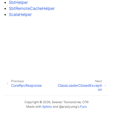
SbtHelper
SbtRemoteCacheHelper
ScalaHelper
Previous
Next
CoreRpcResponse
ClassLoaderClosedExcepti
on
Copyright © 2026, Бизнес Технологии, СПб
Made with
Sphinx
and
@pradyunsg
's
Furo