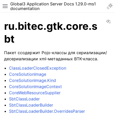
Global3 Application Server Docs 1.29.0-ms1
documentation
Vi
ru.bitec.gtk.core.s
bt
Пакет ссодержит Pojo-классы для сериализации/
десериализации xml-метаданных BTK-класса.
ClassLoaderClosedException
CoreSolutionImage
CoreSolutionImage.Kind
CoreSolutionImageContext
CoreWebResourceSupplier
SbtClassLoader
SbtClassLoaderBuilder
SbtClassLoaderBuilder.OverridesParser