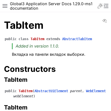
Global3 Application Server Docs 1.29.0-ms1
documentation
Vi
TabItem
public
class
TabItem
extends
AbstractTabItem
Added in version 1.1.0.
Вкладка на панели вкладок выборки.
Constructors
TabItem
public
TabItem
(
AbstractUiElement
parent
,
WebElement
webElement
)
TabItem