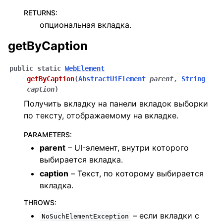
RETURNS
:
опциональная вкладка.
getByCaption
public
static
WebElement
getByCaption
(
AbstractUiElement
parent
,
String
caption
)
Получить вкладку на панели вкладок выборки
по тексту, отображаемому на вкладке.
PARAMETERS
:
parent
– UI-элемент, внутри которого
выбирается вкладка.
caption
– Текст, по которому выбирается
вкладка.
THROWS
:
– если вкладки с
NoSuchElementException