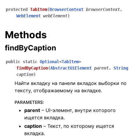
protected
TabItem
(
BrowserContext
browserContext
,
WebElement
webElement
)
Methods
findByCaption
public
static
Optional
<
TabItem
>
findByCaption
(
AbstractUiElement
parent
,
String
caption
)
Найти вкладку на панели вкладок выборки по
тексту, отображаемому на вкладке.
PARAMETERS
:
parent
– UI-элемент, внутри которого
ищется вкладка.
caption
– Текст, по которому ищется
вкладка.